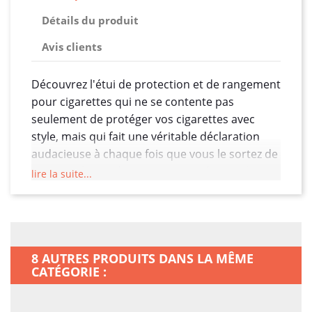
Détails du produit
Avis clients
Découvrez l'étui de protection et de rangement
pour cigarettes qui ne se contente pas
seulement de protéger vos cigarettes avec
style, mais qui fait une véritable déclaration
audacieuse à chaque fois que vous le sortez de
votre poche ou de votre sac. Cet étui est bien
lire la suite...
plus qu'un simple accessoire de fumeur, il
incarne une attitude et un état d'esprit. Avec
un design unique et percutant, il est orné d'un
visuel saisissant : une tête de mort réaliste et
8 AUTRES PRODUITS DANS LA MÊME
imposante, sublimée par un geste
CATÉGORIE :
provocateur, le doigt d'honneur. Ce symbole,
bien que controversé, est une véritable
représentation d'une rébellion contre les