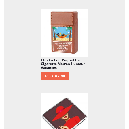
Matériaux de Haute Qualité et Finitions
Précises
L’étui est fabriqué à partir de matériaux
robustes qui garantissent une longue durée de
vie et une protection efficace pour vos
cigarettes. La surface de l’étui est lisse et
brillante, offrant une reproduction haute
fidélité de
La Grande Vague
avec des détails
soignés et précis, presque comme une
Etui En Cuir Paquet De
Cigarette Marron Humour
miniature d’une œuvre d’art de musée. Conçu
Vacances
pour résister aux chocs et aux rayures, cet étui
DÉCOUVRIR
protège non seulement vos cigarettes, mais
conserve également son éclat esthétique
malgré une utilisation quotidienne. L’intérieur
est soigneusement aménagé avec un
revêtement doux, offrant un espace de
rangement sécurisé pour vos cigarettes, les
protégeant de l’humidité, des chocs ou des