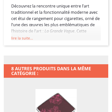
Découvrez la rencontre unique entre l’art
traditionnel et la fonctionnalité moderne avec
cet étui de rangement pour cigarettes, orné de
l’une des œuvres les plus emblématiques de
l’histoire de l’art :
La Grande Vague
. Cette
représentation iconique de la nature dans
lire la suite...
toute sa puissance et sa beauté, qui a traversé
les siècles et les cultures, se retrouve
maintenant dans un accessoire du quotidien.
Élégant, symbolique et pratique, cet étui de
8 AUTRES PRODUITS DANS LA MÊME
rangement allie le raffinement de l’esthétique
CATÉGORIE :
japonaise à une conception robuste et
pratique, conçu pour accompagner les
amateurs d’art et de beauté dans tous leurs
déplacements.
Un Design Inspiré de la Célèbre Estampe
Japonaise