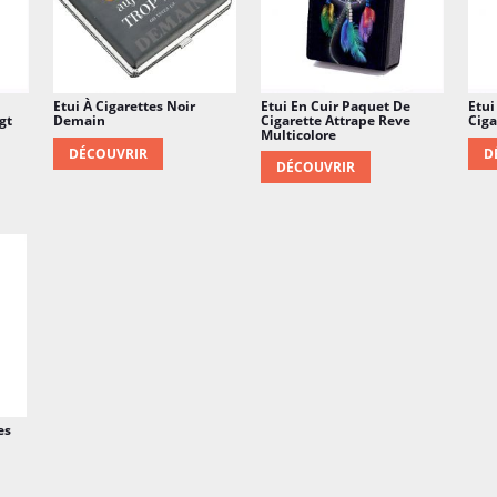
Etui À Cigarettes Noir
Etui En Cuir Paquet De
Etui
gt
Demain
Cigarette Attrape Reve
Ciga
Multicolore
DÉCOUVRIR
D
DÉCOUVRIR
es