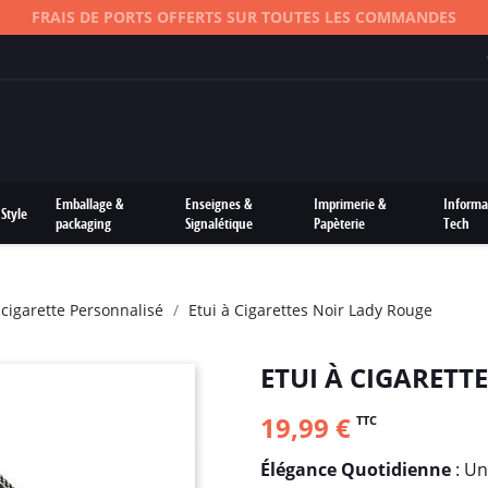
FRAIS DE PORTS OFFERTS SUR TOUTES LES COMMANDES
Emballage &
Enseignes &
Imprimerie &
Informa
Style
packaging
Signalétique
Papèterie
Tech
E-cigarette Personnalisé
Etui à Cigarettes Noir Lady Rouge
ETUI À CIGARETT
19,99 €
TTC
Élégance Quotidienne
: Un