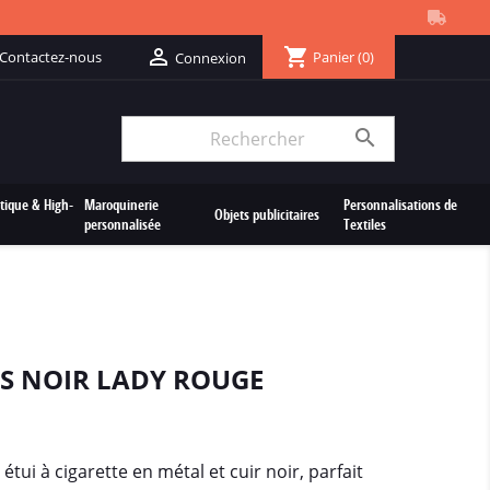
shopping_cart

Contactez-nous
Panier
(0)
Connexion

tique & High-
Maroquinerie
Personnalisations de
Objets publicitaires
personnalisée
Textiles
ES NOIR LADY ROUGE
 étui à cigarette en métal et cuir noir, parfait