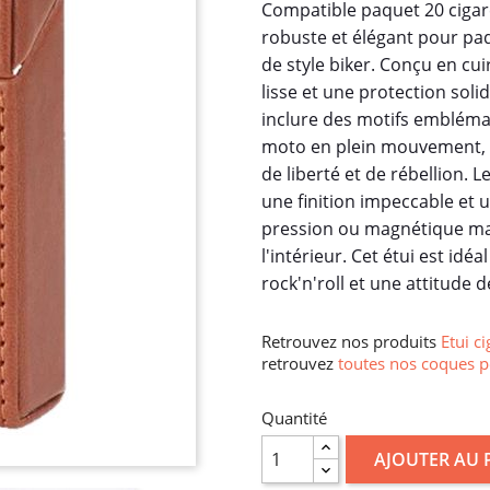
Compatible paquet 20 cigare
robuste et élégant pour paq
de style biker. Conçu en cui
lisse et une protection soli
inclure des motifs emblémat
moto en plein mouvement, 
de liberté et de rébellion.
une finition impeccable et 
pression ou magnétique main
l'intérieur. Cet étui est id
rock'n'roll et une attitude d
Retrouvez nos produits
Etui ci
retrouvez
toutes nos coques p
Quantité
AJOUTER AU 