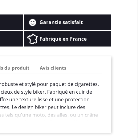
Garantie satisfait
Fabriqué en France
ls du produit
Avis clients
robuste et stylé pour paquet de cigarettes,
cieux de style biker. Fabriqué en cuir de
offre une texture lisse et une protection
ttes. Le design biker peut inclure des
 tels qu'une moto, des ailes, ou un crâne
t une touche de rébellion et de liberté. Les
sement réalisées pour garantir une finition
durée de vie. Une fermeture à pression ou