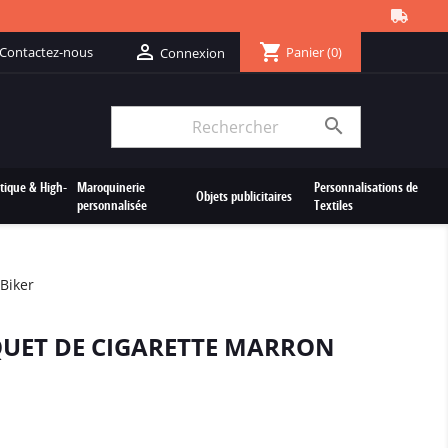
shopping_cart

Contactez-nous
Panier
(0)
Connexion

tique & High-
Maroquinerie
Personnalisations de
Objets publicitaires
personnalisée
Textiles
Biker
AQUET DE CIGARETTE MARRON