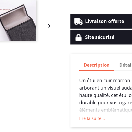
Livraison offerte

Site sécurisé
Description
Détai
Un étui en cuir marron 
arborant un visuel auda
haute qualité, cet étui 
durable pour vos cigare
éléments emblématiques
avec un casque, ajoutan
lire la suite...
coutures sont méticuleu
soignée et une longue 