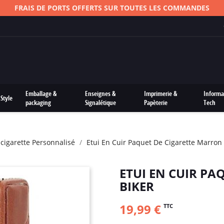
FRAIS DE PORTS OFFERTS SUR TOUTES LES COMMANDES
Emballage &
Enseignes &
Imprimerie &
Informa
Style
packaging
Signalétique
Papèterie
Tech
E-cigarette Personnalisé
Etui En Cuir Paquet De Cigarette Marron 
ETUI EN CUIR P
BIKER
19,99 €
TTC