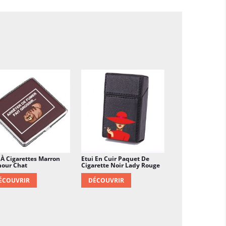
e paquet de cigarettes reste bien en place
st parfait pour ceux qui souhaitent afficher
une attitude de biker tout en protégeant leur
ec élégance et robustesse.
 À Cigarettes Marron
Etui En Cuir Paquet De
our Chat
Cigarette Noir Lady Rouge
ÉCOUVRIR
DÉCOUVRIR