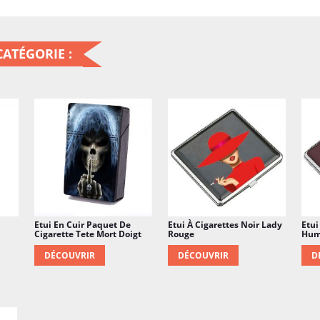
magnétique assure que l
à l'intérieur. Cet étui e
ATÉGORIE :
un style rock'n'roll et 
paquet de cigarettes av
Etui En Cuir Paquet De
Etui À Cigarettes Noir Lady
Etui
Cigarette Tete Mort Doigt
Rouge
Hum
DÉCOUVRIR
DÉCOUVRIR
D