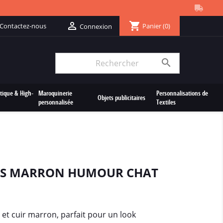
shopping_cart

Contactez-nous
Panier
(0)
Connexion

tique & High-
Maroquinerie
Personnalisations de
Objets publicitaires
personnalisée
Textiles
TES MARRON HUMOUR CHAT
 et cuir marron, parfait pour un look