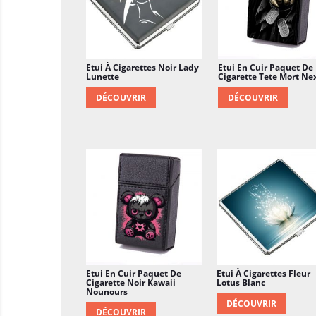
Etui À Cigarettes Noir Lady
Etui En Cuir Paquet De
Lunette
Cigarette Tete Mort Ne
DÉCOUVRIR
DÉCOUVRIR
Etui En Cuir Paquet De
Etui À Cigarettes Fleur
Cigarette Noir Kawaii
Lotus Blanc
Nounours
DÉCOUVRIR
DÉCOUVRIR