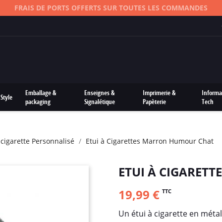
FRAIS DE PORTS OFFERTS SUR TOUTES LES COMMANDES
Emballage &
Enseignes &
Imprimerie &
Informa
Style
packaging
Signalétique
Papèterie
Tech
E-cigarette Personnalisé
Etui à Cigarettes Marron Humour Chat
ETUI À CIGARET
19,99 €
TTC
Un étui à cigarette en métal