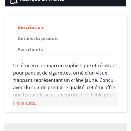
Description
Détails du produit
Avis clients
Un étui en cuir marron sophistiqué et résistant
pour paquet de cigarettes, orné d'un visuel
frappant représentant un crâne jaune. Conçu
avec du cuir de première qualité, cet étui offre
une texture lisse et une protection fiable pour
vos cigarettes. Le design du crâne bleu, avec
lire la suite...
ses détails saisissants, crée un contraste
remarquable avec le cuir marron, ajoutant une
touche audacieuse et artistique. Les coutures,