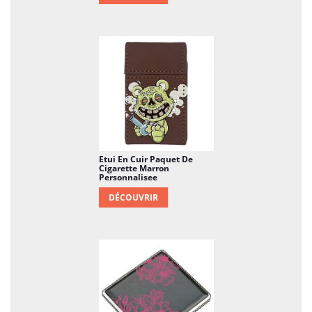
Etui En Cuir Paquet De
Cigarette Marron
Personnalisee
DÉCOUVRIR