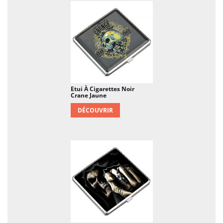
Etui À Cigarettes Noir
Crane Jaune
DÉCOUVRIR