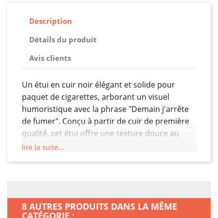
Description
Détails du produit
Avis clients
Un étui en cuir noir élégant et solide pour
paquet de cigarettes, arborant un visuel
humoristique avec la phrase "Demain j'arrête
de fumer". Conçu à partir de cuir de première
qualité, cet étui offre une texture douce au
toucher et une protection fiable pour vos
lire la suite...
cigarettes. Les coutures sont soigneusement
exécutées pour une finition impeccable et une
durabilité accrue. Une fermeture à pression ou
magnétique maintient le paquet de cigarettes
8 AUTRES PRODUITS DANS LA MÊME
en toute sécurité à l'intérieur. Cet étui est idéal
CATÉGORIE :