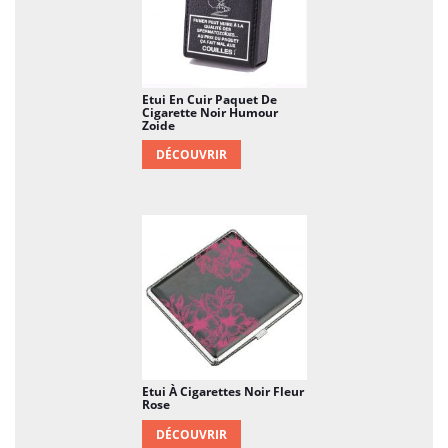
des accessoires qui ne passent pas inaperçus.
Il devient ainsi un objet de conversation, un
élément marquant dans une tenue, mais
surtout, un accessoire indispensable pour
protéger vos cigarettes tout en exprimant
Etui En Cuir Paquet De
Cigarette Noir Humour
votre goût pour le mystère et la provocation.
Zoide
DÉCOUVRIR
En termes de praticité, cet étui de rangement
est idéal pour ceux qui sont toujours en
mouvement. Il permet de stocker jusqu’à 20
cigarettes, vous évitant ainsi de transporter un
paquet de cigarettes fragile qui pourrait
facilement se déchirer ou s’écraser. Grâce à sa
taille compacte et ergonomique, il se glisse
sans problème dans une poche de veste, un
sac à main, ou même la poche arrière d’un
jean, vous accompagnant discrètement tout au
Etui À Cigarettes Noir Fleur
Rose
long de la journée.
DÉCOUVRIR