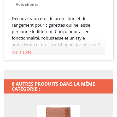
Avis clients
Découvrez un étui de protection et de
rangement pour cigarettes qui ne laisse
personne indifférent. Conçu pour allier
fonctionnalité, robustesse et un style
audacieux, cet étui se distingue par un visuel
frappant et symbolique : une tête de mort
lire la suite...
menaçante qui vous pointe du doigt. Ce design
percutant, à la fois provocateur et mystérieux,
capte immédiatement l'attention et transmet
un message fort, celui d’une confrontation
8 AUTRES PRODUITS DANS LA MÊME
directe avec le regardeur, une sorte de défi
CATÉGORIE :
visuel où la mort elle-même semble s’adresser
à vous.
Fabriqué avec des matériaux de haute qualité,
cet étui a été pensé pour résister aux aléas du