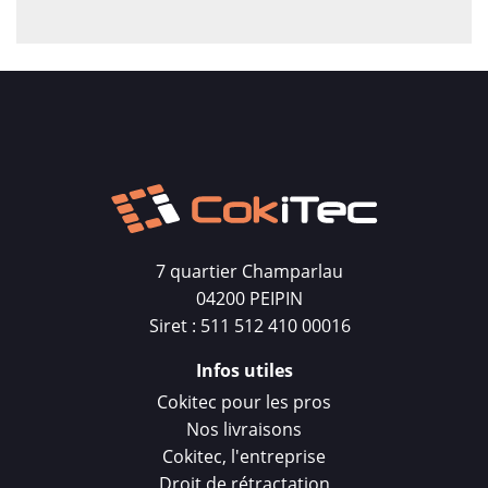
simplement quelqu'un qui apprécie les objets
uniques et puissants, cet étui est fait pour
vous. Avec cet étui en main, chaque geste
devient une affirmation de votre style et de
votre vision du monde.
7 quartier Champarlau
04200 PEIPIN
Siret : 511 512 410 00016
Infos utiles
Cokitec pour les pros
Nos livraisons
Cokitec, l'entreprise
Droit de rétractation