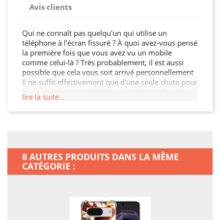
Avis clients
Qui ne connaît pas quelqu'un qui utilise un
téléphone à l'écran fissuré ? À quoi avez-vous pensé
la première fois que vous avez vu un mobile
comme celui-là ? Très probablement, il est aussi
possible que cela vous soit arrivé personnellement
Il ne suffit effectivement que d'une seule chute pour
que vous soyez contraint à vous séparer de votre
lire la suite...
téléphone… Au cours de ses premiers mois
d'utilisation, environ 10 % des téléphones seront
ainsi esquintés par leur propriétaire. Et la règle ne
souffre aucune exception, même les personnes les
plus avisées, les plus soigneuses, peuvent amocher
leur mobile ! Avec cette Coque Renforcée En Verre
8 AUTRES PRODUITS DANS LA MÊME
Trempé, au moins, vous réduisez les risques, et il
CATÉGORIE :
est fort vraisemblable que votre Google Pixel 8
durera bien plus longtemps ! Par la même occasion,
vous allez personnaliser votre Google Pixel 8… C'est
toujours ça de pris ! Ce sera toujours plus plaisant
d'investir dans un objet qui vous plaira, que de
devoir acquérir un nouveau smartphone.