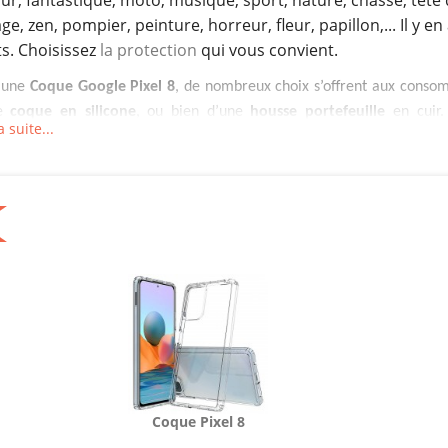
r, fantastique, moto, musique, sport, nature, chasse, tête 
ge, zen, pompier, peinture, horreur, fleur, papillon,... Il y en
s. Choisissez
la protection
qui vous convient.
 une
Coque Google Pixel 8
, de nombreux choix s’offrent aux conso
ne
coque en silicone
, ou bien d’une
housse portefeuille
en cuir.
a suite...
ent faire leur choix parmi les modèles classiques de
protec
able
. Toutefois, il existe des modèles spécialisés qui peuv
onnalisés comme les coques avec une protection antichute. C
éger le
téléphone mobile
d’une chute des mains ou d’un glissem
es peuvent être intégrales ou non selon les besoins des consomma
 prendre en compte le fait que la protection va changer selon la 
ent un autre genre de protection, il y a aussi les coques étanches
ut une protection contre les liquides. D’ailleurs, il faut souligner qu
 qui dispose d’un protège-écran intégré. Elle offre une solide prot
ous les côtés. Les coques de type « batteries cases » ont pour obj
tphone, mais aussi de permettre de prolonger l’autonomie de la bat
t le genre de coque qui va protéger l’avant ainsi que les côtés 
Coque Pixel 8
ement donner plus d’énergie à la batterie. Petit point à souligner