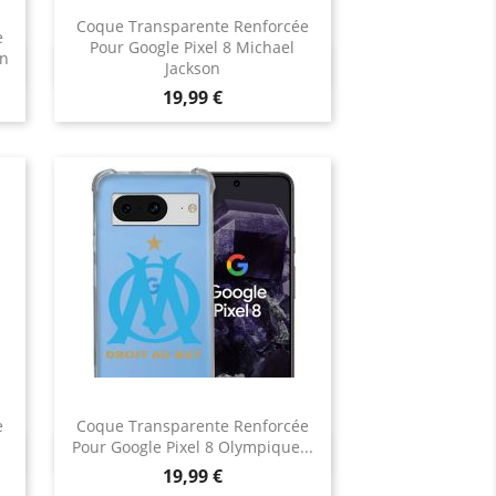
Coque Transparente Renforcée
e
Pour Google Pixel 8 Michael
nn
Aperçu rapide

Jackson
Prix
19,99 €
e
Coque Transparente Renforcée
Pour Google Pixel 8 Olympique...
Aperçu rapide

Prix
19,99 €