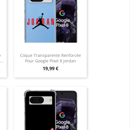
e
Coque Transparente Renforcée
..
Pour Google Pixel 8 Jordan
Aperçu rapide

Prix
19,99 €