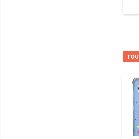
perso
il fa
photo
Il y a
TOU