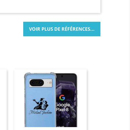
seulement. Toutefois,
ge, du texte ou de la
photo pixellisée.
VOIR PLUS DE RÉFÉRENCES...