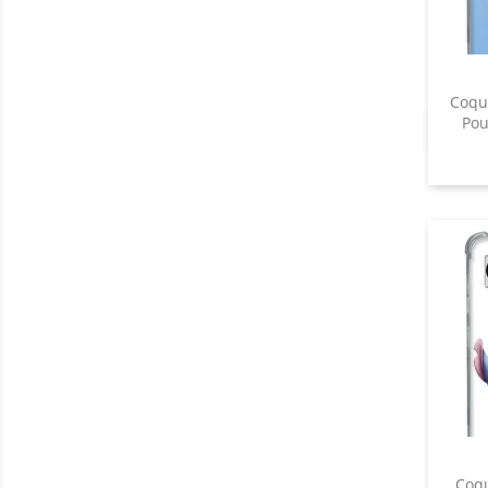
Coqu
Pou
Coqu