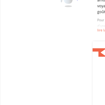
amou
voya
goût
Pour
d’u
lire l
peuv
port
pers
prot
coqu
faut
veul
surto
coque
de t
smar
C’es
égal