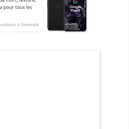
de mort, texture,
 a pour tous les
mmateurs à l’exemple
 Les consommateurs
tion
pour
téléphone
ent également être
e genre de coque va
ent accidentel. Ces
teurs. Cependant, il
coque. Pour ceux qui
. Ces dernières sont
’il s’agit du genre de
ection des téléphones
ectif de protéger le
terie du smartphone.
du smartphone. Il va
, il est possible de