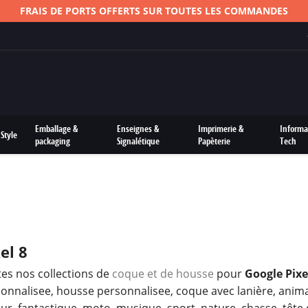
Emballage &
Enseignes &
Imprimerie &
Informa
Style
packaging
Signalétique
Papèterie
Tech
el 8
es nos collections de
coque et de housse
pour
Google Pixe
onnalisee, housse personnalisee, coque avec lanière, anim