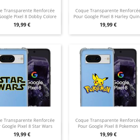
e Transparente Renforcée
Coque Transparente Renforcé
Google Pixel 8 Dobby Colore
Pour Google Pixel 8 Harley Qui
Aperçu rapide
Aperçu rapide


Prix
Prix
19,99 €
19,99 €
e Transparente Renforcée
Coque Transparente Renforcé
 Google Pixel 8 Star Wars
Pour Google Pixel 8 Pokemon
Aperçu rapide
Aperçu rapide


Prix
Prix
19,99 €
19,99 €