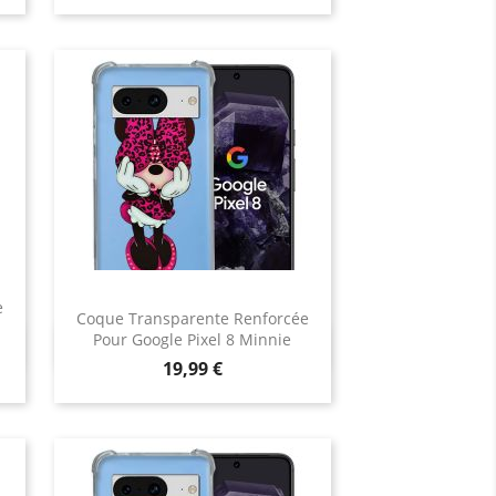
e
Coque Transparente Renforcée
Pour Google Pixel 8 Minnie
Aperçu rapide

Prix
19,99 €