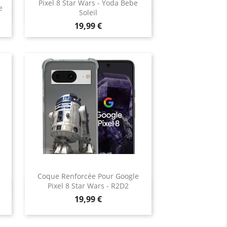
Pixel 8 Star Wars - Yoda Bebe
e
Aperçu rapide

Soleil
Prix
19,99 €
Coque Renforcée Pour Google
Pixel 8 Star Wars - R2D2
Aperçu rapide

Prix
19,99 €