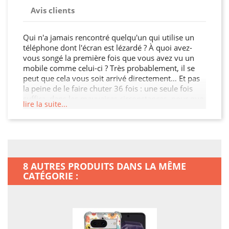
Avis clients
Qui n'a jamais rencontré quelqu'un qui utilise un
téléphone dont l'écran est lézardé ? À quoi avez-
vous songé la première fois que vous avez vu un
mobile comme celui-ci ? Très probablement, il se
peut que cela vous soit arrivé directement… Et pas
la peine de le faire chuter 36 fois : une seule fois
suffira, dans les mauvaises circonstances, pour que
lire la suite...
votre mobile soit irrémédiablement abîmé… Il faut
savoir que les statistiques sont claires, et les
dernières études démontrent qu'un smartphone sur
10 a un petit accident avant même qu'il ait un an
d'utilisation. N'allez pas croire que vous êtes à l'abri,
même si vous pensez être quelqu'un qui fait très
8 AUTRES PRODUITS DANS LA MÊME
attention : la plupart du temps, l'accident ne viendra
CATÉGORIE :
pas de vous ! Pas de soucis ! En sécurisant votre
Google Pixel 8 avec cette Coque Renforcée En Verre
Trempé, vous allez un peu mieux dormir… Il sera en
outre infiniment plus intéressant d'avoir un mobile
individualisé, qui ne ressemble à aucun autre…