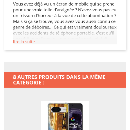
Vous avez déjà vu un écran de mobile qui se prend
pour une vraie toile d'araignée ? N'avez-vous pas eu
un frisson d'horreur à la vue de cette abomination ?
Mais si ça se trouve, vous avez vous aussi connu ce
genre de déboires... Ce qui est vraiment douloureux
avec les accidents de téléphone portable, c'est qu'il
ne suffit que d'une fois pour que le mal soit fait,
lire la suite...
pour de bon… Des centaines d'utilisateurs font cette
désagréable expérience, partout autour de vous :
avant même qu'ils aient eu un an, 10 % des
téléphones sont mis hors d'usage. Même en étant
précautionneux, même en faisant très attention,
cela peut arriver à tout le monde… En utilisant une
8 AUTRES PRODUITS DANS LA MÊME
Coque Renforcée En Verre Trempé, vous aurez fait
CATÉGORIE :
le maximum pour votre Google Pixel 8 ! De quoi ne
plus avoir d'angoisses nocturnes ! Il sera en outre
tellement plus agréable d'avoir un mobile
customisé, qui ne ressemblera qu'à vous…
N'oubliez pas : mieux vaut prévenir que guérir.