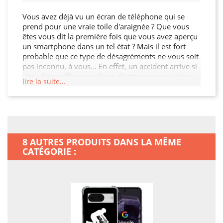
Vous avez déjà vu un écran de téléphone qui se
prend pour une vraie toile d'araignée ? Que vous
êtes vous dit la première fois que vous avez aperçu
un smartphone dans un tel état ? Mais il est fort
probable que ce type de désagréments ne vous soit
pas inconnu, à vous… En effet, un accident arrive si
vite : il ne suffira que d'une chute pour que votre
lire la suite...
mobile portable rende l'ame… Au cours de leur
première année d'utilisation, 10 % des appareils
sont esquintés par leur propriétaire… Nul n'est à
l'abri : les maladroits ne sont pas plus impactés que
les autres. Pas de panique ! En couvrant votre
Google Pixel 8 avec cette Coque Renforcée En Verre
8 AUTRES PRODUITS DANS LA MÊME
Trempé, vous allez un peu mieux dormir… Et en
CATÉGORIE :
plus d'être couvert, votre Google Pixel 8 aura un
look totalement unique : allier le look ultime à la
sécurité, le rêve ! S'acheter ce type d'objet sera
vraisemblablement nettement plus sympa que
d'être obligé de se racheter un smartphone.