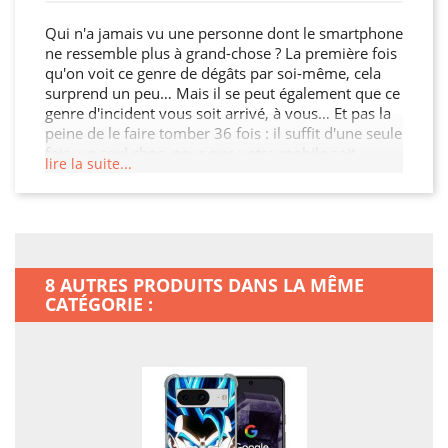
Qui n'a jamais vu une personne dont le smartphone
ne ressemble plus à grand-chose ? La première fois
qu'on voit ce genre de dégâts par soi-même, cela
surprend un peu… Mais il se peut également que ce
genre d'incident vous soit arrivé, à vous… Et pas la
peine de le faire tomber 36 fois : il suffit d'une seule
fois, un seul choc, pour que votre mobile soit
lire la suite...
irrémédiablement abîmé… Ça arrive partout autour
de vous, à tout un tas de personnes : avant même
qu'ils aient eu un an, 10 % des téléphones sont mis
hors d'usage. Tout le monde peut y passer : les
personnes maladroites ne sont pas plus concernées
que les autres. Pas de panique ! En couvrant votre
8 AUTRES PRODUITS DANS LA MÊME
Google Pixel 8 avec cette Coque Renforcée En Verre
CATÉGORIE :
Trempé, vous allez un peu mieux dormir… Et si en
plus vous pouvez personnaliser votre Google Pixel
8, vous aurez joint l'utile à l'agréable. Il est plus
sympathique de décorer son Google Pixel 8, que de
devoir acquérir un nouveau mobile.