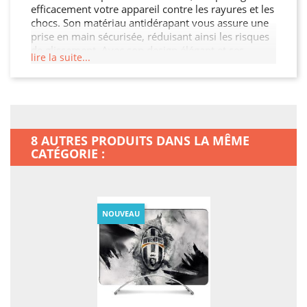
efficacement votre appareil contre les rayures et les
chocs. Son matériau antidérapant vous assure une
prise en main sécurisée, réduisant ainsi les risques
de glissement. Avec son design élégant et ses
lire la suite...
découpes précises, cette coque permet un accès
facile à tous les ports et boutons. Protégez votre
investissement et ajoutez une touche de style à
votre MacBook Neo.
8 AUTRES PRODUITS DANS LA MÊME
CATÉGORIE :
NOUVEAU