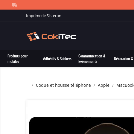
Imprimerie Sisteron
Produits pour
Communication &
Adhésifs & Stickers
Décoration & 
mobiles
Evènements
Coque et housse téléphone
Apple
MacBoo