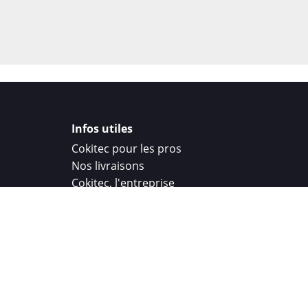
Infos utiles
Cokitec pour les pros
Nos livraisons
Cokitec, l'entreprise
Droit de rétractation
Parrainage
Cokitec Challenge
Coque personnalisee