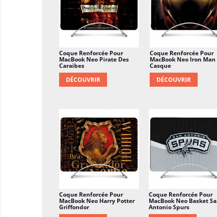
Coque Renforcée Pour
Coque Renforcée Pour
MacBook Neo Pirate Des
MacBook Neo Iron Man
Caraibes
Casque
DÉCOUVRIR
DÉCOUVRIR
Coque Renforcée Pour
Coque Renforcée Pour
MacBook Neo Harry Potter
MacBook Neo Basket S
Griffondor
Antonio Spurs