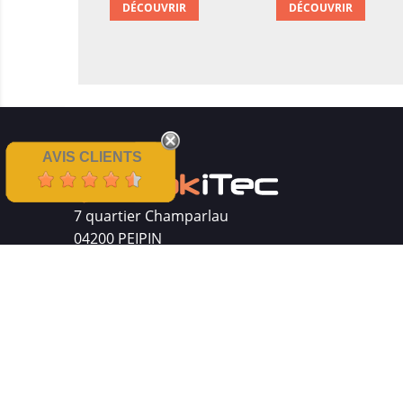
DÉCOUVRIR
DÉCOUVRIR
AVIS CLIENTS
7 quartier Champarlau
04200 PEIPIN
Siret : 511 512 410 00016
Mentions légales
|
CGV