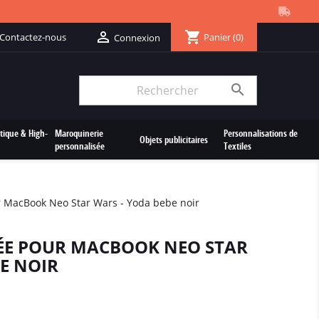
shopping_cart

Contactez-nous
Panier
(0)
Connexion

tique & High-
Maroquinerie
Personnalisations de
Objets publicitaires
personnalisée
Textiles
 MacBook Neo Star Wars - Yoda bebe noir
ÉE POUR MACBOOK NEO STAR
E NOIR