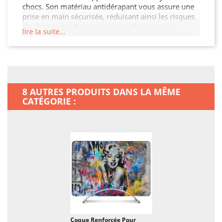
chocs. Son matériau antidérapant vous assure une
prise en main sécurisée, réduisant ainsi les risques
de glissement. Avec son design élégant et ses
lire la suite...
découpes précises, cette coque permet un accès
facile à tous les ports et boutons. Protégez votre
investissement et ajoutez une touche de style à
votre MacBook Neo.
8 AUTRES PRODUITS DANS LA MÊME
CATÉGORIE :
Coque Renforcée Pour