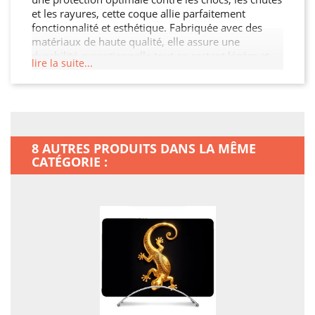
et les rayures, cette coque allie parfaitement
fonctionnalité et esthétique. Fabriquée avec des
matériaux de haute qualité, elle assure une
durabilité exceptionnelle tout en restant légère et
lire la suite...
facile à manipuler. Son design moderne et raffiné
s'adapte à votre MacBook Neo tout en offrant un
accès facile à toutes les fonctionnalités. Ne laissez
pas votre MacBook Neo sans protection, offrez-lui
la sécurité qu'il mérite !
8 AUTRES PRODUITS DANS LA MÊME
CATÉGORIE :