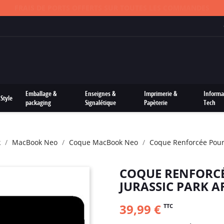
FRAIS DE PORTS OFFERTS SUR TOUTES LES COMMANDES
Emballage &
Enseignes &
Imprimerie &
Informa
Style
packaging
Signalétique
Papèterie
Tech
k
MacBook Neo
Coque MacBook Neo
Coque Renforcée Pour
COQUE RENFORC
JURASSIC PARK A
39,99 €
TTC