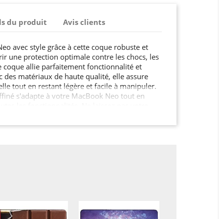
ls du produit
Avis clients
o avec style grâce à cette coque robuste et
ir une protection optimale contre les chocs, les
e coque allie parfaitement fonctionnalité et
c des matériaux de haute qualité, elle assure
lle tout en restant légère et facile à manipuler.
ffiné s'adapte à votre MacBook Neo tout en
outes les fonctionnalités. Ne laissez pas votre
n, offrez-lui la sécurité qu'il mérite !