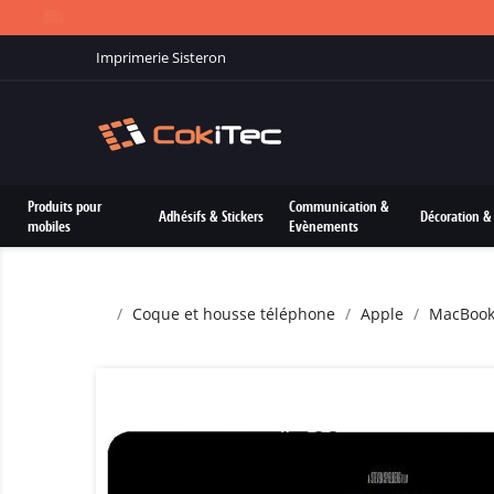
Imprimerie Sisteron
Produits pour
Communication &
Adhésifs & Stickers
Décoration & 
mobiles
Evènements
Coque et housse téléphone
Apple
MacBoo