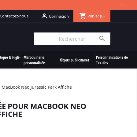
shopping_cart

Contactez-nous
Panier
(0)
Connexion

tique & High-
Maroquinerie
Personnalisations de
Objets publicitaires
personnalisée
Textiles
 MacBook Neo Jurassic Park Affiche
ÉE POUR MACBOOK NEO
FFICHE