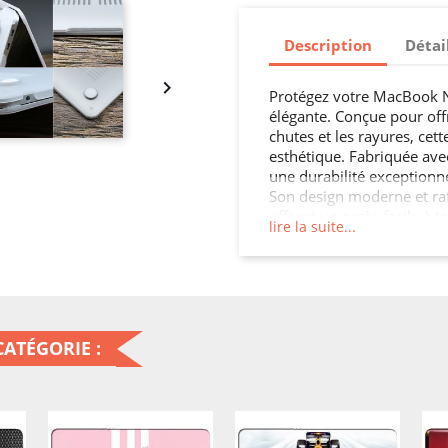
Description
Détai

Protégez votre MacBook Ne
élégante. Conçue pour offr
chutes et les rayures, cett
esthétique. Fabriquée ave
une durabilité exceptionne
Son design moderne et ra
offrant un accès facile à t
lire la suite...
MacBook Neo sans protectio
ATÉGORIE :