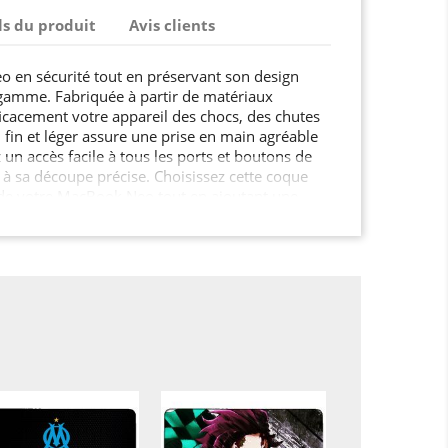
ls du produit
Avis clients
 en sécurité tout en préservant son design
 gamme. Fabriquée à partir de matériaux
fficacement votre appareil des chocs, des chutes
 fin et léger assure une prise en main agréable
 un accès facile à tous les ports et boutons de
à sa découpe précise. Choisissez cette coque
é de votre MacBook Neo tout en ajoutant une