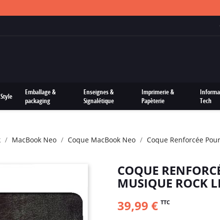
FRAIS DE PORTS OFFERTS SUR TOUTES LES COMMANDES
Emballage &
Enseignes &
Imprimerie &
Informa
Style
packaging
Signalétique
Papèterie
Tech
k
MacBook Neo
Coque MacBook Neo
Coque Renforcée Pour
COQUE RENFORC
MUSIQUE ROCK L
39,99 €
TTC