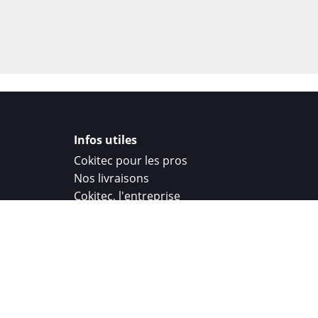
Infos utiles
Cokitec pour les pros
Nos livraisons
Cokitec, l'entreprise
Droit de rétractation
Parrainage
Cokitec Challenge
Coque personnalisee