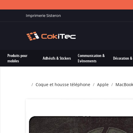
Imprimerie Sisteron
Produits pour
Communication &
Adhésifs & Stickers
Décoration & 
mobiles
Evènements
Coque et housse téléphone
Apple
MacBoo