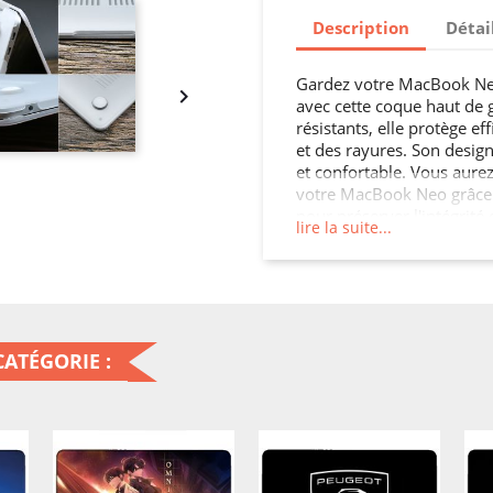
Description
Détai
Gardez votre MacBook Neo

avec cette coque haut de
résistants, elle protège e
et des rayures. Son design
et confortable. Vous aurez
votre MacBook Neo grâce 
pour préserver l'intégrit
lire la suite...
touche de sophistication.
ATÉGORIE :