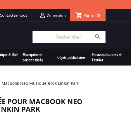
shopping_cart

Contactez-nous
Panier
(0)
Connexion

tique & High-
Maroquinerie
Personnalisations de
Objets publicitaires
personnalisée
Textiles
 MacBook Neo Musique Rock Linkin Park
ÉE POUR MACBOOK NEO
INKIN PARK