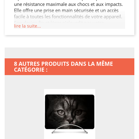
une résistance maximale aux chocs et aux impacts.
Elle offre une prise en main sécurisée et un accès
facile à toutes les fonctionnalités de votre appareil.
Son design fin et léger n'alourdit pas votre
lire la suite...
MacBook Neo, tout en garantissant une protection
optimale contre les chocs, les rayures et les chutes.
Offrez à votre MacBook Neo la protection qu'il
mérite.
8 AUTRES PRODUITS DANS LA MÊME
CATÉGORIE :