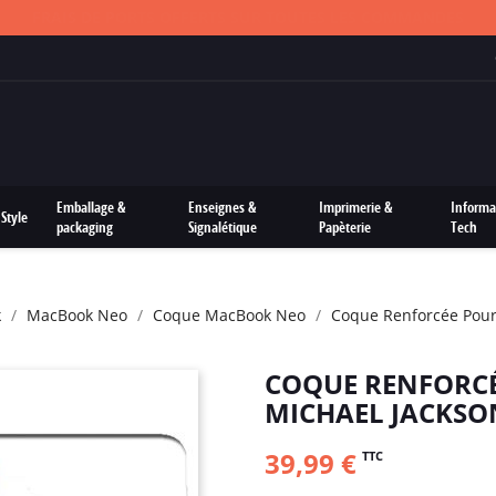
FRAIS DE PORTS OFFERTS SUR TOUTES LES COMMANDES
Emballage &
Enseignes &
Imprimerie &
Informa
Style
packaging
Signalétique
Papèterie
Tech
k
MacBook Neo
Coque MacBook Neo
Coque Renforcée Pour
COQUE RENFORC
MICHAEL JACKSO
39,99 €
TTC