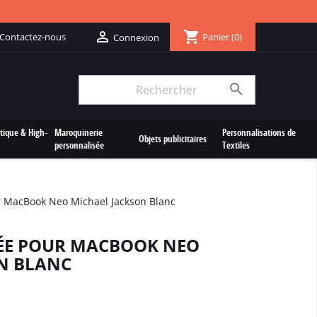
shopping_cart

Contactez-nous
Panier
(0)
Connexion

tique & High-
Maroquinerie
Personnalisations de
Objets publicitaires
personnalisée
Textiles
 MacBook Neo Michael Jackson Blanc
ÉE POUR MACBOOK NEO
N BLANC