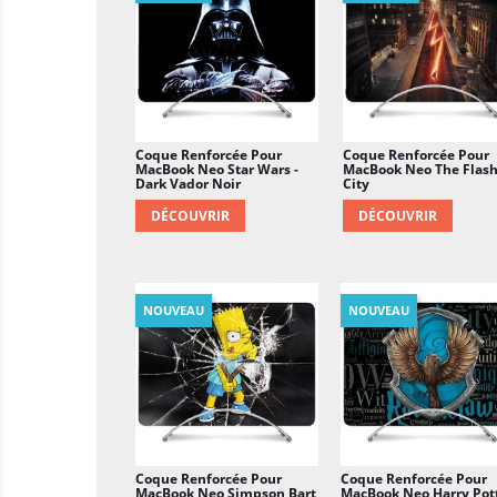
Coque Renforcée Pour
Coque Renforcée Pour
MacBook Neo Star Wars -
MacBook Neo The Flas
Dark Vador Noir
City
DÉCOUVRIR
DÉCOUVRIR
NOUVEAU
NOUVEAU
Coque Renforcée Pour
Coque Renforcée Pour
MacBook Neo Simpson Bart
MacBook Neo Harry Pot