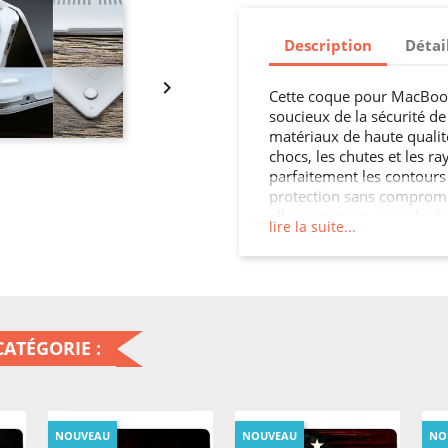
Description
Détai

Cette coque pour MacBook N
soucieux de la sécurité de
matériaux de haute qualité
chocs, les chutes et les 
parfaitement les contours
protection sans compromis
elle permet un accès facil
lire la suite...
Neo.
ATÉGORIE :
NOUVEAU
NOUVEAU
NO