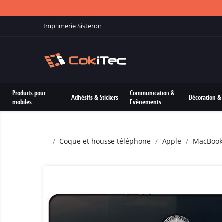
Imprimerie Sisteron
Produits pour
Communication &
Adhésifs & Stickers
Décoration & 
mobiles
Evènements
Coque et housse téléphone
Apple
MacBoo