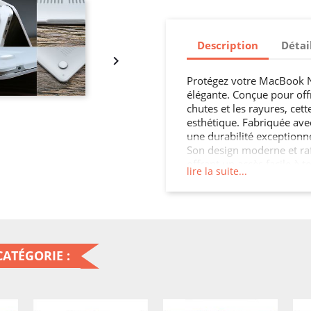
Description
Détai

Protégez votre MacBook Ne
élégante. Conçue pour offr
chutes et les rayures, cett
esthétique. Fabriquée ave
une durabilité exceptionne
Son design moderne et ra
offrant un accès facile à t
lire la suite...
MacBook Neo sans protectio
ATÉGORIE :