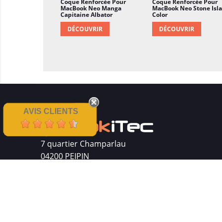
Coque Renforcée Pour
Coque Renforcée Pour
MacBook Neo Manga
MacBook Neo Stone Isl
Capitaine Albator
Color
DÉCOUVRIR
DÉCOUVRIR
AVIS CLIENTS
7 quartier Champarlau
04200 PEIPIN
Siret : 511 512 410 00016