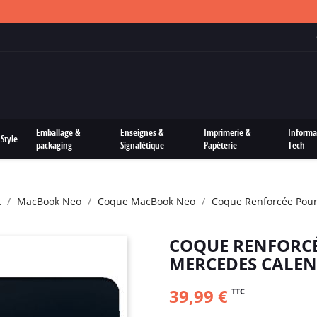
FRAIS DE PORTS OFFERTS SUR TOUTES LES COMMANDES
Emballage &
Enseignes &
Imprimerie &
Informa
Style
packaging
Signalétique
Papèterie
Tech
k
MacBook Neo
Coque MacBook Neo
Coque Renforcée Pou
COQUE RENFORC
MERCEDES CALE
39,99 €
TTC