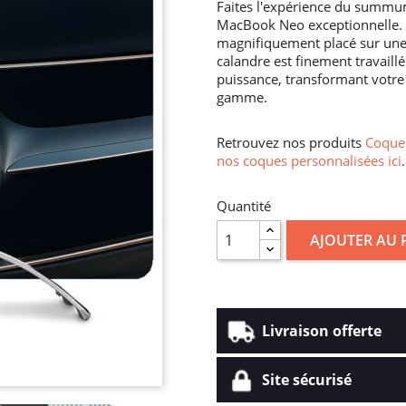
Faites l'expérience du summu
MacBook Neo exceptionnelle. L
magnifiquement placé sur une 
calandre est finement travaillé
puissance, transformant votr
gamme.
Retrouvez nos produits
Coque 
nos coques personnalisées ici
.
Quantité
AJOUTER AU 
Livraison offerte
Site sécurisé