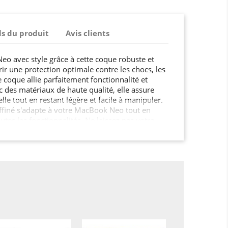
ls du produit
Avis clients
o avec style grâce à cette coque robuste et
ir une protection optimale contre les chocs, les
e coque allie parfaitement fonctionnalité et
c des matériaux de haute qualité, elle assure
lle tout en restant légère et facile à manipuler.
ffiné s'adapte à votre MacBook Neo tout en
outes les fonctionnalités. Ne laissez pas votre
n, offrez-lui la sécurité qu'il mérite !