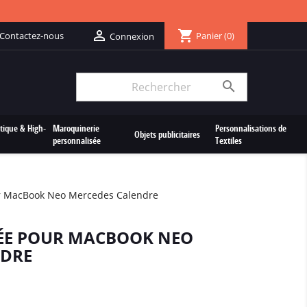
shopping_cart

Contactez-nous
Panier
(0)
Connexion

tique & High-
Maroquinerie
Personnalisations de
Objets publicitaires
personnalisée
Textiles
r MacBook Neo Mercedes Calendre
ÉE POUR MACBOOK NEO
NDRE