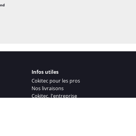
and
Infos utiles
Cokitec pour les pros
Nos livraisons
Cokitec, l'entreprise
Droit de rétractation
Parrainage
Cokitec Challenge
Coque personnalisee