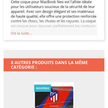
Cette coque pour MacBook Neo est l'alliée idéale
pour les utilisateurs soucieux de la sécurité de leur
appareil. Avec son design élégant et ses matériaux
de haute qualité, elle offre une protection renforcée
contre les chocs, les chutes et les rayures. La coque
est conçue pour épouser parfaitement les contours
de votre MacBook Neo, garantissant ainsi une
lire la suite...
protection sans compromis tout en préservant son
esthétique. De plus, elle permet un accès facile à
toutes les fonctionnalités de votre MacBook Neo.
8 AUTRES PRODUITS DANS LA MÊME
CATÉGORIE :
NOUVEAU