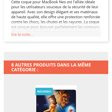
Cette coque pour MacBook Neo est l'alliée idéale
pour les utilisateurs soucieux de la sécurité de leur
appareil. Avec son design élégant et ses matériaux
de haute qualité, elle offre une protection renforcée
contre les chocs, les chutes et les rayures. La coque
est conçue pour épouser parfaitement les contours
de votre MacBook Neo, garantissant ainsi une
lire la suite...
protection sans compromis tout en préservant son
esthétique. De plus, elle permet un accès facile à
toutes les fonctionnalités de votre MacBook Neo.
8 AUTRES PRODUITS DANS LA MÊME
CATÉGORIE :
NOUVEAU