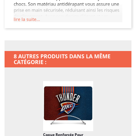
chocs. Son matériau antidérapant vous assure une
prise en main sécurisée, réduisant ainsi les risques
de glissement. Avec son design élégant et ses
lire la suite...
découpes précises, cette coque permet un accès
facile à tous les ports et boutons. Protégez votre
investissement et ajoutez une touche de style à
votre MacBook Neo.
8 AUTRES PRODUITS DANS LA MÊME
CATÉGORIE :
Coque Renforcée Pour