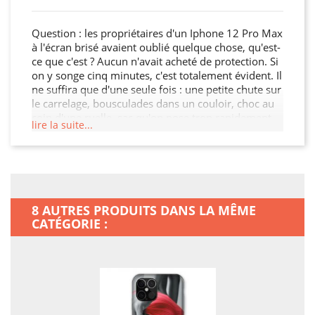
Question : les propriétaires d'un Iphone 12 Pro Max
à l'écran brisé avaient oublié quelque chose, qu'est-
ce que c'est ? Aucun n'avait acheté de protection. Si
on y songe cinq minutes, c'est totalement évident. Il
ne suffira que d'une seule fois : une petite chute sur
le carrelage, bousculades dans un couloir, choc au
coin d'une ruelle, sac qu'on pose trop rapidement.
lire la suite...
Un accident bête est si vite arrivé !
Malheureusement, la robustesse d'un mobile est
rarement proportionnelle à son prix d'achat… En
plus des fêlures d'écran, des touches qui se
bloquent, on peut en plus aujourd'hui ajouter la
coque qui se tord sans possibilité de retour en
8 AUTRES PRODUITS DANS LA MÊME
arrière. Vouloir s'acheter une Coque en silicone TPU
CATÉGORIE :
adaptée, ce n'est pas jeter son argent par les
fenêtres, ça n'est pas délirant : c'est de la sagesse !
Plutôt que d'opter pour une assurance coûteuse
pour votre smartphone, songez à cette solution
simple et opérationnelle…