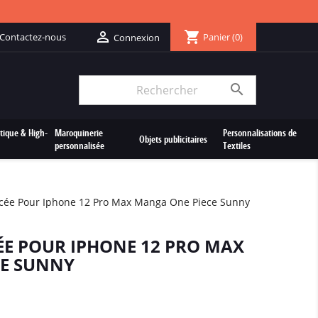
shopping_cart

Contactez-nous
Panier
(0)
Connexion

tique & High-
Maroquinerie
Personnalisations de
Objets publicitaires
personnalisée
Textiles
cée Pour Iphone 12 Pro Max Manga One Piece Sunny
E POUR IPHONE 12 PRO MAX
CE SUNNY