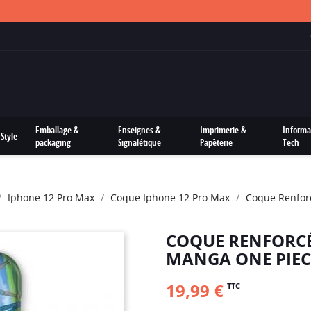
FRAIS DE PORTS OFFERTS SUR TOUTES LES COMMANDES
Emballage &
Enseignes &
Imprimerie &
Informa
Style
packaging
Signalétique
Papèterie
Tech
Iphone 12 Pro Max
Coque Iphone 12 Pro Max
Coque Renfor
COQUE RENFORCÉ
MANGA ONE PIE
19,99 €
TTC