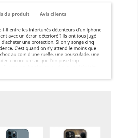
ls du produit
Avis clients
t-il entre les infortunés détenteurs d'un Iphone
nt avec un écran déterioré ? Ils ont tous jugé
al d'acheter une protection. Si on y songe cinq
vidence. C'est quand on s'y attend le moins que
n choc au coin d'une ruelle, une bousculade, une
 bien encore un sac que l'on pose trop
Casser une touche, ça va vite, ça va très très
que votre téléphone vous a couté très cher qu'il
s, bosses, touches qui vont rester bloquées, la
iels est longue... Tout faire pour garder son
emps possible, c'est relativement normal…
ent, mieux vaut prévenir que guérir !