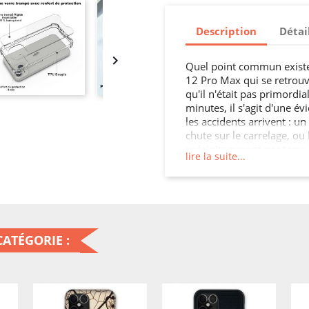
Description
Détai

Quel point commun existe-
12 Pro Max qui se retrouve
qu'il n'était pas primordi
minutes, il s'agit d'une é
les accidents arrivent : u
chute sur le carrelage, ou
précipitamment par terre… 
lire la suite...
vite ! Ce n'est pas parce 
est indestructible… Fêlure
liste des problèmes potent
smartphone le plus longt
Comme on le dit fréquemm
ATÉGORIE :