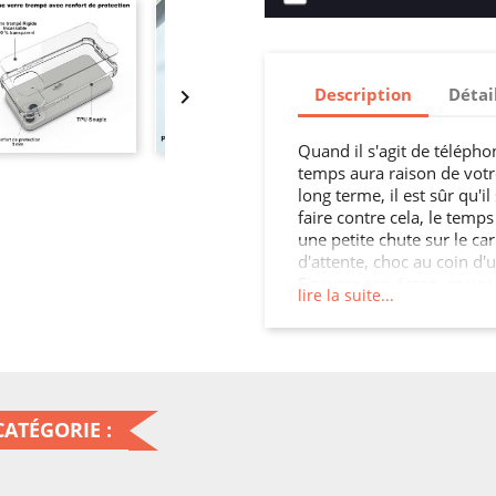
Description
Détai

Quand il s'agit de téléphon
temps aura raison de votre
long terme, il est sûr qu'
faire contre cela, le temps 
une petite chute sur le ca
d'attente, choc au coin d'
Fissurer son écran, ça va v
lire la suite...
résistance d'un téléphone
des fêlures d'écran, des t
aujourd'hui ajouter la coq
arrière. Agissez avant qu'il
un grand pas pour votre 
ATÉGORIE :