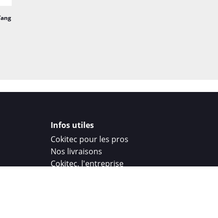
Yang
Infos utiles
Cokitec pour les pros
Nos livraisons
Cokitec, l'entreprise
Droit de rétractation
Parrainage
Cokitec Challenge
Coque personnalisee