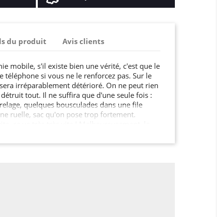
ls du produit
Avis clients
ie mobile, s'il existe bien une vérité, c'est que le
 téléphone si vous ne le renforcez pas. Sur le
il sera irréparablement détérioré. On ne peut rien
détruit tout. Il ne suffira que d'une seule fois :
rrelage, quelques bousculades dans une file
une ruelle, sac qu'on pose trop fortement.
ite, ça va très très vite ! Malheureusement, la
 n'est pas proportionnelle à son prix… En plus
ouches qui se bloquent, on peut en plus
ue qui se tord sans possibilité de retour en
 ne soit trop tard : cette petite protection, c'est
smartphone !