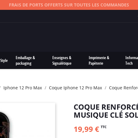
FRAIS DE PORTS OFFERTS SUR TOUTES LES COMMANDES
Emballage &
Enseignes &
Imprimerie &
Informa
Style
packaging
Signalétique
Papèterie
Tech
Iphone 12 Pro Max
Coque Iphone 12 Pro Max
Coque Renfor
COQUE RENFORCÉ
MUSIQUE CLÉ SOL
19,99 €
TTC