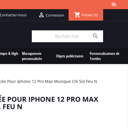
shopping_cart

Contactez-nous
Panier
(0)
Connexion

tique & High-
Maroquinerie
Personnalisations de
Objets publicitaires
personnalisée
Textiles
cée Pour Iphone 12 Pro Max Musique Clé Sol Feu N
E POUR IPHONE 12 PRO MAX
 FEU N