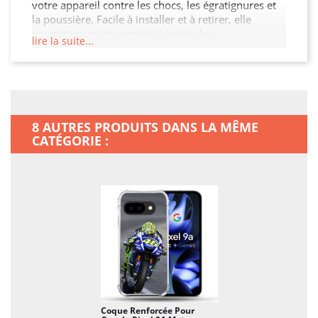
votre appareil contre les chocs, les égratignures et
la poussière. Facile à installer et à retirer, elle
permet un accès complet à toutes les
lire la suite...
fonctionnalités de votre Google Pixel 9A. Ne laissez
pas un accident ruiner votre journée : offrez à votre
Google Pixel 9A la protection qu'il mérite.
8 AUTRES PRODUITS DANS LA MÊME
CATÉGORIE :
Coque Renforcée Pour