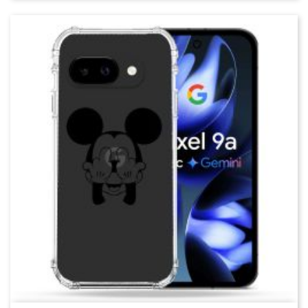
Variantes de finition
: Mat soyeux, gloss
cristal, soft-touch silicone, effet sable.
Gravure laser latérale
: ajoutez pseudo,
date, QR Code perso ou devise en 24
héritages typographiques.
RGB-Edge Strip (option)
: liseré LED fin
alimenté par USB-C pass-through pour
streams ou bureaux gaming.
Boucle magnétique intégrée
: fixation
MagSafe-compatible pour supports
vélo/voiture et porte-cartes.
5. Éco-engagement « Re-Cover Loop »
Plastique recyclé 30 %, boîte carton FSC + encres
soja.
Programme reprise : renvoyez votre ancienne