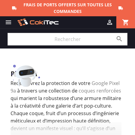
FRAIS DE PORTS OFFERTS SUR TOUTES LES
COMMANDES
shopping_cart



Pixel 9A
Redécouvrez la protection de votre
Google Pixel
9a
à travers une collection de
coques renforcées
qui marient la robustesse d’une armure militaire
à la créativité d’une galerie d’art pop-culture.
Chaque coque, fruit d’un processus d’ingénierie
méticuleux et d’impression haute définition,
devient un manifeste visuel : qu’il s’agisse d’un