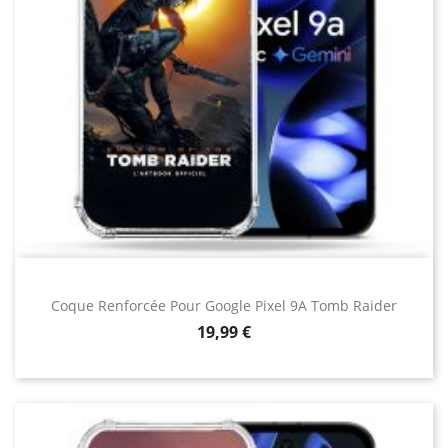
Coque Renforcée Pour Google Pixel 9A Tomb Raider
Prix
19,99 €