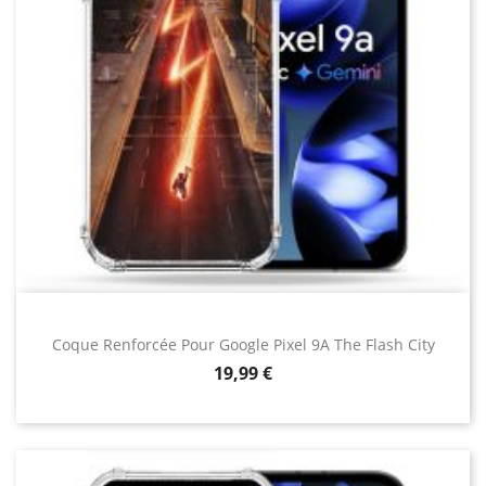
Coque Renforcée Pour Google Pixel 9A The Flash City
Prix
19,99 €