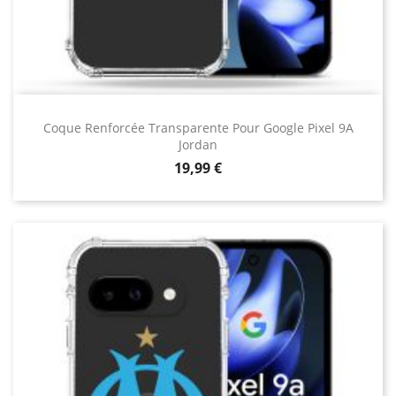
Affichage 1-150 de 448 article(s)
Coque Renforcée Transparente Pour Google Pixel 9A
Jordan
Prix
19,99 €