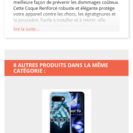
meilleure façon de prévenir les dommages coûteux.
Cette Coque Renforcé robuste et élégante protège
votre appareil contre les chocs, les égratignures et
la poussière. Facile à installer et à retirer, elle
permet un accès complet à toutes les
lire la suite...
fonctionnalités de votre Google Pixel 9A. Ne laissez
pas un accident ruiner votre journée : offrez à votre
Google Pixel 9A la protection qu'il mérite.
8 AUTRES PRODUITS DANS LA MÊME
CATÉGORIE :