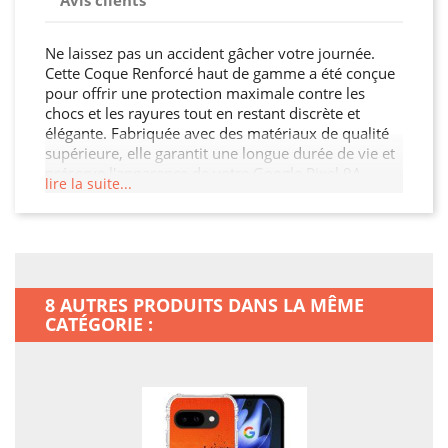
Avis clients
Ne laissez pas un accident gâcher votre journée.
Cette Coque Renforcé haut de gamme a été conçue
pour offrir une protection maximale contre les
chocs et les rayures tout en restant discrète et
élégante. Fabriquée avec des matériaux de qualité
supérieure, elle garantit une longue durée de vie et
préserve l'apparence de votre Google Pixel 9A.
lire la suite...
Optez pour la tranquillité d’esprit avec cette Coque
Renforcé qui protège votre appareil des aléas du
quotidien.
8 AUTRES PRODUITS DANS LA MÊME
CATÉGORIE :