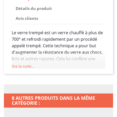
Détails du produit
Avis clients
Le verre trempé est un verre chauffé à plus de
700° et refroidi rapidement par un procédé
appelé trempé. Cette technique a pour but
d'augmenter la résistance du verre aux chocs,
bris et autres rayures. Cela lui confère une
résistance 5 fois supérieure au verre
lire la suite...
traditionnel, ce qui est parfait comme type de
protection pour protéger l’écran tactile de
votre Xiaomi 13 des agressions extérieures. Le
verre trempé est dès lors considéré comme un
8 AUTRES PRODUITS DANS LA MÊME
verre de sécurité et peut être utilisé pour
CATÉGORIE :
certaines applications comme pour un écran
de smartphone, une paroi de douche, une