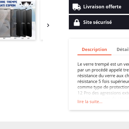
Livraison offerte
Site sécurisé

Description
Détai
Le verre trempé est un ve
par un procédé appelé tre
résistance du verre aux ch
résistance 5 fois supérieur
comme type de protection 
12 Pro des agressions ext
comme un verre de sécurité
lire la suite...
applications comme pour 
une cloison, une crédence 
parois intérieures, les por