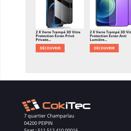
2 X Verre Trempé 3D Vitre
2 X Verre Trempé 3D Vit
Protection Écran Privé
Protection Écran Anti
Private...
Lumière...
DÉCOUVRIR
DÉCOUVRIR
7 quartier Champarlau
04200 PEIPIN
Siret : 511 512 410 00016