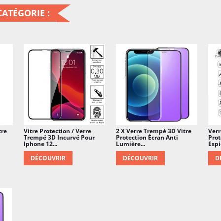
ATÉGORIE :
tre
Vitre Protection / Verre
2 X Verre Trempé 3D Vitre
Verr
Trempé 3D Incurvé Pour
Protection Écran Anti
Prot
Iphone 12...
Lumière...
Espi
DÉCOUVRIR
DÉCOUVRIR
D