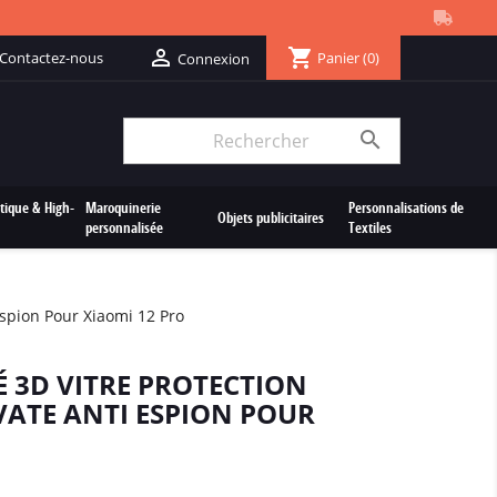
shopping_cart

Contactez-nous
Panier
(0)
Connexion

tique & High-
Maroquinerie
Personnalisations de
Objets publicitaires
personnalisée
Textiles
espion Pour Xiaomi 12 Pro
É 3D VITRE PROTECTION
VATE ANTI ESPION POUR