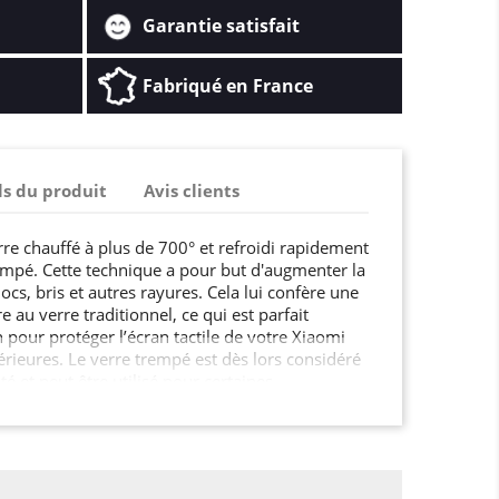
Garantie satisfait
Fabriqué en France
ls du produit
Avis clients
rre chauffé à plus de 700° et refroidi rapidement
mpé. Cette technique a pour but d'augmenter la
ocs, bris et autres rayures. Cela lui confère une
e au verre traditionnel, ce qui est parfait
pour protéger l’écran tactile de votre Xiaomi
érieures. Le verre trempé est dès lors considéré
 et peut être utilisé pour certaines
un écran de smartphone, une paroi de douche,
de cuisine, ou encore le mobilier urbain, les
tes et fenêtres dans les lieux publics …