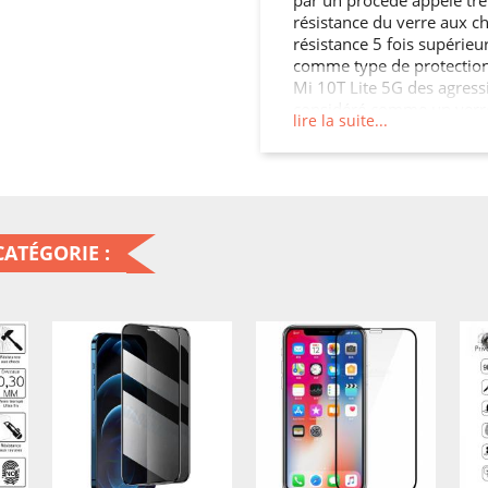
résistance du verre aux ch
résistance 5 fois supérieur
comme type de protection 
Mi 10T Lite 5G des agressi
considéré comme un verre d
lire la suite...
applications comme pour 
une cloison, une crédence 
parois intérieures, les por
ATÉGORIE :