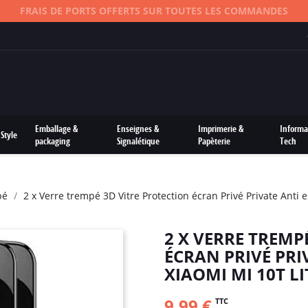
FRAIS DE PORTS OFFERTS SUR TOUTES LES COMMANDES
Emballage &
Enseignes &
Imprimerie &
Informa
Style
packaging
Signalétique
Papèterie
Tech
pé
2 x Verre trempé 3D Vitre Protection écran Privé Private Anti 
2 X VERRE TREMP
ÉCRAN PRIVÉ PRI
XIAOMI MI 10T LI
9,99 €
TTC