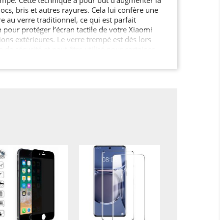
ocs, bris et autres rayures. Cela lui confère une
e au verre traditionnel, ce qui est parfait
pour protéger l’écran tactile de votre Xiaomi
ons extérieures. Le verre trempé est dès lors
e sécurité et peut être utilisé pour certaines
un écran de smartphone, une paroi de douche,
de cuisine, ou encore le mobilier urbain, les
tes et fenêtres dans les lieux publics …