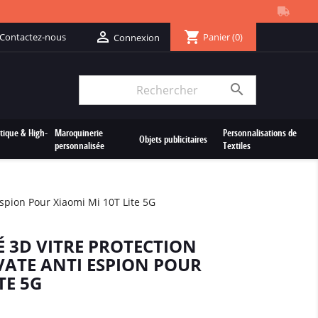
shopping_cart

Contactez-nous
Panier
(0)
Connexion

tique & High-
Maroquinerie
Personnalisations de
Objets publicitaires
personnalisée
Textiles
espion Pour Xiaomi Mi 10T Lite 5G
É 3D VITRE PROTECTION
VATE ANTI ESPION POUR
TE 5G