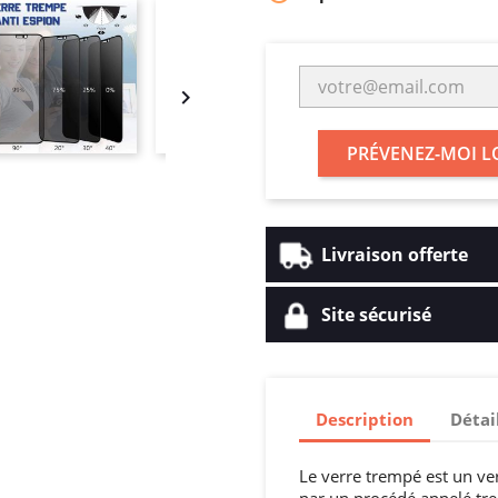

PRÉVENEZ-MOI L
Livraison offerte
Site sécurisé
Description
Détai
Le verre trempé est un ve
par un procédé appelé tre