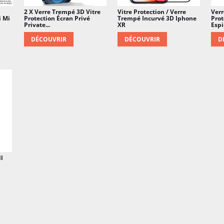
2 X Verre Trempé 3D Vitre
Vitre Protection / Verre
Verr
i Mi
Protection Écran Privé
Trempé Incurvé 3D Iphone
Prot
Private...
XR
Espi
DÉCOUVRIR
DÉCOUVRIR
D
l