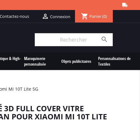
shopping_cart

Contactez-nous
Panier
(0)
Connexion

tique & High-
Maroquinerie
Personnalisations de
Objets publicitaires
personnalisée
Textiles
aomi Mi 10T Lite 5G
É 3D FULL COVER VITRE
N POUR XIAOMI MI 10T LITE