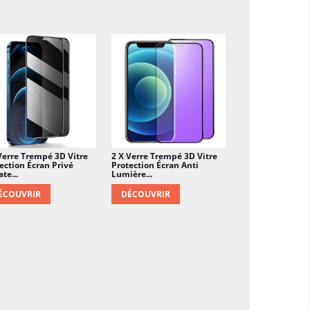
Verre Trempé 3D Vitre
2 X Verre Trempé 3D Vitre
ection Écran Privé
Protection Écran Anti
te...
Lumière...
ÉCOUVRIR
DÉCOUVRIR