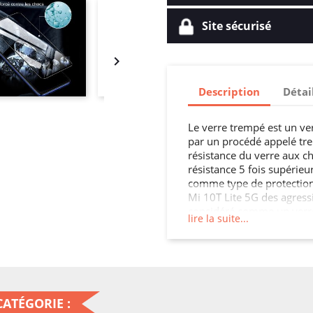
Site sécurisé

Description
Détai
Le verre trempé est un ve
par un procédé appelé tre
résistance du verre aux ch
résistance 5 fois supérieur
comme type de protection 
Mi 10T Lite 5G des agressi
considéré comme un verre d
lire la suite...
applications comme pour 
une cloison, une crédence 
parois intérieures, les por
ATÉGORIE :