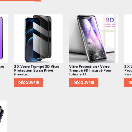
tre
2 X Verre Trempé 3D Vitre
Vitre Protection / Verre
2 X 
Protection Écran Privé
Trempé 9D Incurvé Pour
Prot
Private...
Iphone 11...
Priva
DÉCOUVRIR
DÉCOUVRIR
D