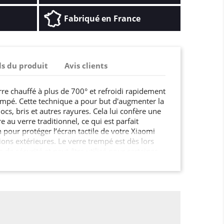
Fabriqué en France
ls du produit
Avis clients
rre chauffé à plus de 700° et refroidi rapidement
mpé. Cette technique a pour but d'augmenter la
ocs, bris et autres rayures. Cela lui confère une
e au verre traditionnel, ce qui est parfait
pour protéger l’écran tactile de votre Xiaomi
ons extérieures. Le verre trempé est dès lors
e sécurité et peut être utilisé pour certaines
un écran de smartphone, une paroi de douche,
de cuisine, ou encore le mobilier urbain, les
tes et fenêtres dans les lieux publics …