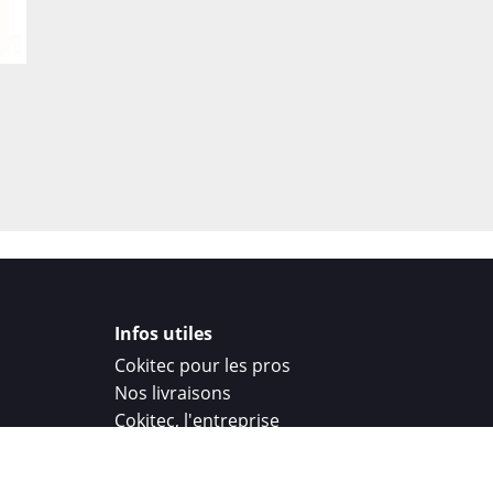
Infos utiles
Cokitec pour les pros
Nos livraisons
Cokitec, l'entreprise
Droit de rétractation
Parrainage