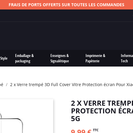
FRAIS DE PORTS OFFERTS SUR TOUTES LES COMMANDES
Emballage &
Enseignes &
Imprimerie &
Informa
Style
packaging
Signalétique
Papèterie
Tech
pé
2 x Verre trempé 3D Full Cover Vitre Protection écran Pour Xi
2 X VERRE TREMP
PROTECTION ÉCRA
5G
9,99 €
TTC