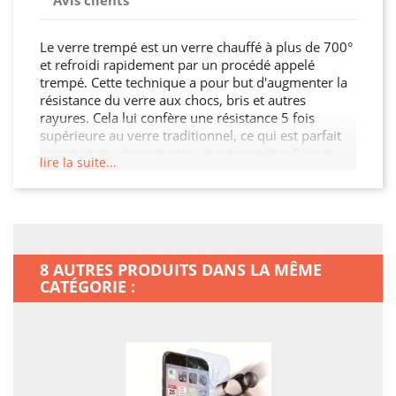
Avis clients
Le verre trempé est un verre chauffé à plus de 700°
et refroidi rapidement par un procédé appelé
trempé. Cette technique a pour but d'augmenter la
résistance du verre aux chocs, bris et autres
rayures. Cela lui confère une résistance 5 fois
supérieure au verre traditionnel, ce qui est parfait
comme type de protection pour protéger l’écran
lire la suite...
tactile de votre Samsung Galaxy S22 Ultra des
agressions extérieures. Le verre trempé est dès lors
considéré comme un verre de sécurité et peut être
utilisé pour certaines applications comme pour un
écran de smartphone, une paroi de douche, une
cloison, une crédence de cuisine, ou encore le
8 AUTRES PRODUITS DANS LA MÊME
mobilier urbain, les parois intérieures, les portes et
CATÉGORIE :
fenêtres dans les lieux publics …