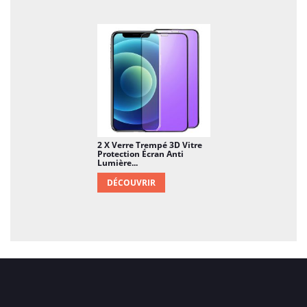
2 X Verre Trempé 3D Vitre
Protection Écran Anti
Lumière...
DÉCOUVRIR