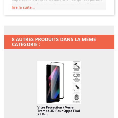
comme type de protection pour protéger l’écran
lire la suite...
tactile de votre Iphone X / XS des agressions
extérieures. Le verre trempé est dès lors considéré
comme un verre de sécurité et peut être utilisé pour
certaines applications comme pour un écran de
smartphone, une paroi de douche, une cloison, une
crédence de cuisine, ou encore le mobilier urbain,
8 AUTRES PRODUITS DANS LA MÊME
les parois intérieures, les portes et fenêtres dans les
CATÉGORIE :
lieux publics …
Vitre Protection / Verre
Trempé 3D Pour Oppo Find
X3 Pro