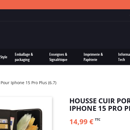
FRAIS DE PORTS OFFERTS SUR TOUTES LES COMMANDES
Emballage &
Enseignes &
Imprimerie &
Informa
Style
packaging
Signalétique
Papèterie
Tech
 Pour Iphone 15 Pro Plus (6.7)
HOUSSE CUIR PO
IPHONE 15 PRO PL
14,99 €
TTC