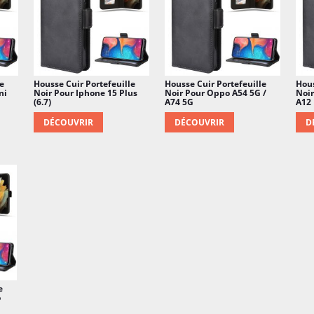
e
Housse Cuir Portefeuille
Housse Cuir Portefeuille
Hous
ni
Noir Pour Iphone 15 Plus
Noir Pour Oppo A54 5G /
Noi
(6.7)
A74 5G
A12
DÉCOUVRIR
DÉCOUVRIR
D
e
o