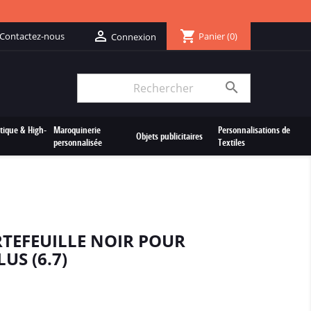
shopping_cart

Contactez-nous
Panier
(0)
Connexion

tique & High-
Maroquinerie
Personnalisations de
Objets publicitaires
personnalisée
Textiles
RTEFEUILLE NOIR POUR
US (6.7)