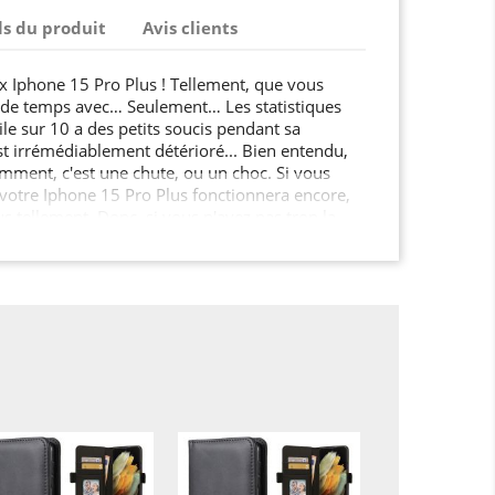
ls du produit
Avis clients
 Iphone 15 Pro Plus ! Tellement, que vous
s de temps avec… Seulement… Les statistiques
e sur 10 a des petits soucis pendant sa
st irrémédiablement détérioré... Bien entendu,
amment, c'est une chute, ou un choc. Si vous
, votre Iphone 15 Pro Plus fonctionnera encore,
s tellement. Donc, si vous n'avez pas trop la
a esthétique. Mais il n'est pas impossible que
er. N'allez pas croire qu'il faudra multiplier les
t sera suffisant. En un mot, vous avez compris :
tefeuille, vous mettez votre mobile à l'abri de
gmentez énormément sa durée de vie. Quand on
e, et le prix de cette protection, on voit tout de
Et si dans le même temps, vous enjolivez votre
r de plus ?