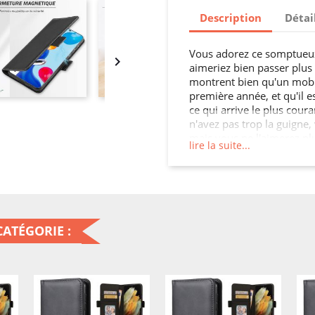
Description
Détai
Vous adorez ce somptueux

aimeriez bien passer plu
montrent bien qu'un mobil
première année, et qu'il e
ce qui arrive le plus cour
n'avez pas trop la guigne
mais vous ne l'aimerez plu
lire la suite...
guigne, le seul impact ser
votre mobile soit bon à jet
accidents, un seul acciden
avec cette housse cuir por
pas mal de soucis, et au
regarde le tarif d'un mobil
ATÉGORIE :
suite où est son intérêt. 
smartphone, que demande