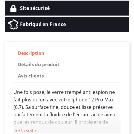
Site sécurisé
Fabriqué en France
Description
Détails du produit
Avis clients
Une fois posé, le verre trempé anti espion ne
fait plus qu'un avec votre Iphone 12 Pro Max
(6.7). Sa surface fine, douce et lisse préserve
parfaitement la fluidité de l'écran tactile ainsi
que les rendus de couleur. Il protègera de
votre écran des chocs, des rayures, des
lire la suite...