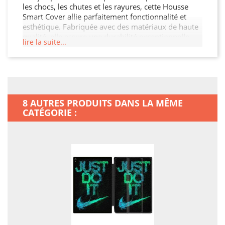
les chocs, les chutes et les rayures, cette Housse
Smart Cover allie parfaitement fonctionnalité et
esthétique. Fabriquée avec des matériaux de haute
qualité, elle assure une durabilité exceptionnelle
lire la suite...
tout en restant légère et facile à manipuler. Son
design moderne et raffiné s'adapte à votre Ipad Air
13 M3 tout en offrant un accès facile à toutes les
fonctionnalités. Ne laissez pas votre Ipad Air 13 M3
sans protection.
8 AUTRES PRODUITS DANS LA MÊME
CATÉGORIE :