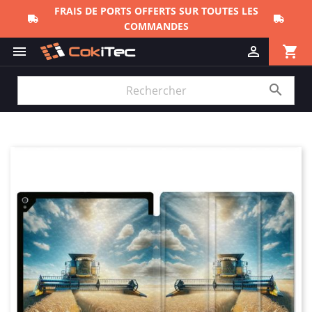
FRAIS DE PORTS OFFERTS SUR TOUTES LES
COMMANDES
shopping_cart


