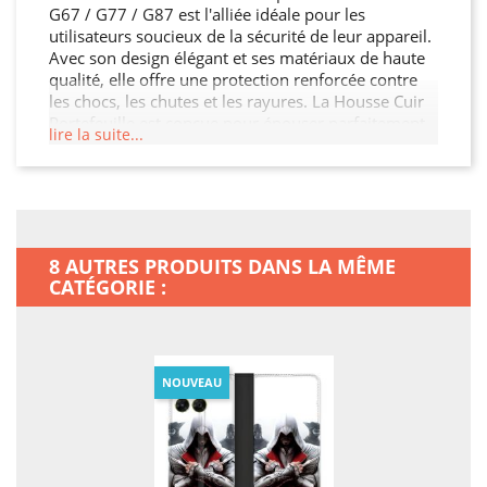
G67 / G77 / G87 est l'alliée idéale pour les
utilisateurs soucieux de la sécurité de leur appareil.
Avec son design élégant et ses matériaux de haute
qualité, elle offre une protection renforcée contre
les chocs, les chutes et les rayures. La Housse Cuir
Portefeuille est conçue pour épouser parfaitement
lire la suite...
les contours de votre Motorola Moto G67 / G77 /
G87, garantissant ainsi une protection sans
compromis tout en préservant son esthétique. De
plus, elle permet un accès facile à toutes les
fonctionnalités de votre Motorola Moto G67 / G77 /
G87.
8 AUTRES PRODUITS DANS LA MÊME
CATÉGORIE :
NOUVEAU