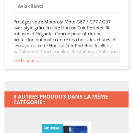
Avis clients
Protégez votre Motorola Moto G67 / G77 / G87
avec style grâce à cette Housse Cuir Portefeuille
robuste et élégante. Conçue pour offrir une
protection optimale contre les chocs, les chutes et
les rayures, cette Housse Cuir Portefeuille allie
parfaitement fonctionnalité et esthétique. Fabriquée
avec des matériaux de haute qualité, elle assure
lire la suite...
une durabilité exceptionnelle tout en restant légère
et facile à manipuler. Son design moderne et raffiné
s'adapte à votre Motorola Moto G67 / G77 / G87
tout en offrant un accès facile à toutes les
fonctionnalités. Ne laissez pas votre Motorola Moto
G67 / G77 / G87 sans protection, offrez-lui la
8 AUTRES PRODUITS DANS LA MÊME
sécurité qu'il mérite !
CATÉGORIE :
NOUVEAU