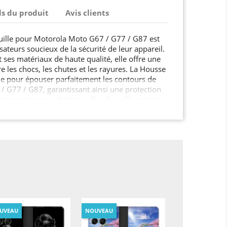
ls du produit
Avis clients
uille pour Motorola Moto G67 / G77 / G87 est
lisateurs soucieux de la sécurité de leur appareil.
 ses matériaux de haute qualité, elle offre une
e les chocs, les chutes et les rayures. La Housse
çue pour épouser parfaitement les contours de
 G77 / G87, garantissant ainsi une protection
éservant son esthétique. De plus, elle permet
es fonctionnalités de votre Motorola Moto G67 /
UVEAU
NOUVEAU