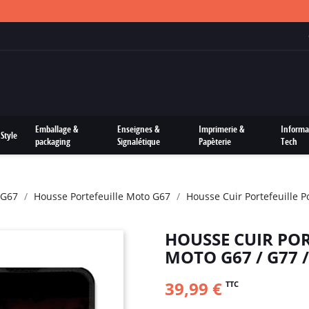
FRAIS DE PORTS OFFERTS SUR TOUTES LES COMMANDES
Emballage &
Enseignes &
Imprimerie &
Informa
Style
packaging
Signalétique
Papèterie
Tech
 G67
Housse Portefeuille Moto G67
Housse Cuir Portefeuille 
HOUSSE CUIR PO
MOTO G67 / G77
39,99 €
TTC