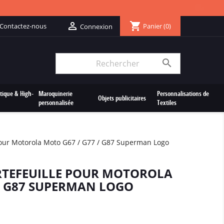
shopping_cart

Contactez-nous
Panier
(0)
Connexion

tique & High-
Maroquinerie
Personnalisations de
Objets publicitaires
personnalisée
Textiles
Pour Motorola Moto G67 / G77 / G87 Superman Logo
RTEFEUILLE POUR MOTOROLA
 / G87 SUPERMAN LOGO