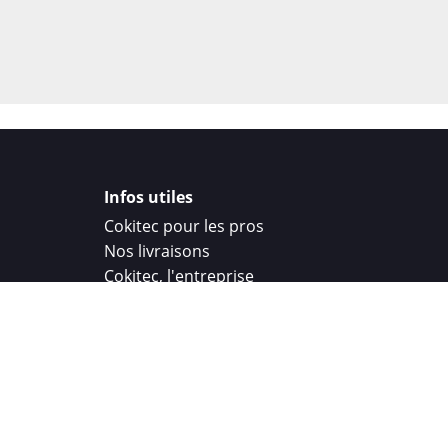
Infos utiles
Cokitec pour les pros
Nos livraisons
Cokitec, l'entreprise
Droit de rétractation
Parrainage
Cokitec Challenge
Coque personnalisee