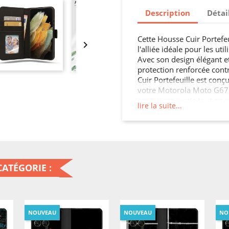
Description
Détai
Cette Housse Cuir Portefe

l'alliée idéale pour les uti
Avec son design élégant et
protection renforcée contr
Cuir Portefeuille est con
votre Motorola Moto G67 /
sans compromis tout en pr
lire la suite...
un accès facile à toutes l
G77 / G87.
ATÉGORIE :
NOUVEAU
NOUVEAU
NO