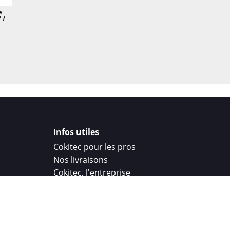
e
 /
Infos utiles
Cokitec pour les pros
Nos livraisons
Cokitec, l'entreprise
Droit de rétractation
Parrainage
Cokitec Challenge
Coque personnalisee