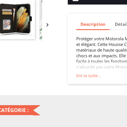
Description
Détai

Protéger votre Motorola M
et élégant. Cette Housse C
matériaux de haute quali
chocs et aux impacts. Elle
facile à toutes les fonctio
n'alourdit pas votre Moto
une protection optimale co
lire la suite...
à votre Motorola Moto G67
ATÉGORIE :