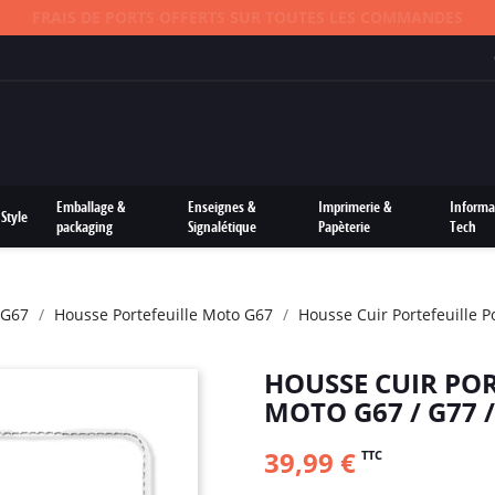
FRAIS DE PORTS OFFERTS SUR TOUTES LES COMMANDES
Emballage &
Enseignes &
Imprimerie &
Informa
Style
packaging
Signalétique
Papèterie
Tech
 G67
Housse Portefeuille Moto G67
Housse Cuir Portefeuille P
HOUSSE CUIR PO
MOTO G67 / G77 /
39,99 €
TTC