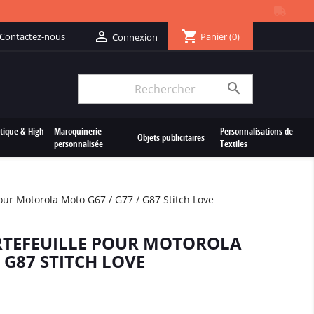
shopping_cart

Contactez-nous
Panier
(0)
Connexion

tique & High-
Maroquinerie
Personnalisations de
Objets publicitaires
personnalisée
Textiles
our Motorola Moto G67 / G77 / G87 Stitch Love
RTEFEUILLE POUR MOTOROLA
 G87 STITCH LOVE