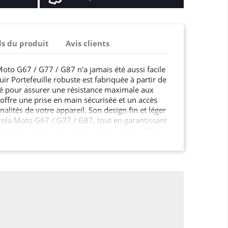
ls du produit
Avis clients
oto G67 / G77 / G87 n'a jamais été aussi facile
uir Portefeuille robuste est fabriquée à partir de
té pour assurer une résistance maximale aux
 offre une prise en main sécurisée et un accès
nnalités de votre appareil. Son design fin et léger
rola Moto G67 / G77 / G87, tout en garantissant
ntre les chocs, les rayures et les chutes. Offrez
 / G77 / G87 la protection qu'il mérite.