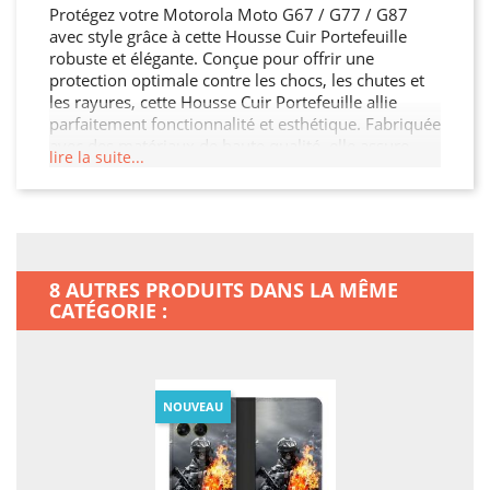
Protégez votre Motorola Moto G67 / G77 / G87
avec style grâce à cette Housse Cuir Portefeuille
robuste et élégante. Conçue pour offrir une
protection optimale contre les chocs, les chutes et
les rayures, cette Housse Cuir Portefeuille allie
parfaitement fonctionnalité et esthétique. Fabriquée
avec des matériaux de haute qualité, elle assure
lire la suite...
une durabilité exceptionnelle tout en restant légère
et facile à manipuler. Son design moderne et raffiné
s'adapte à votre Motorola Moto G67 / G77 / G87
tout en offrant un accès facile à toutes les
fonctionnalités. Ne laissez pas votre Motorola Moto
G67 / G77 / G87 sans protection, offrez-lui la
8 AUTRES PRODUITS DANS LA MÊME
sécurité qu'il mérite !
CATÉGORIE :
NOUVEAU