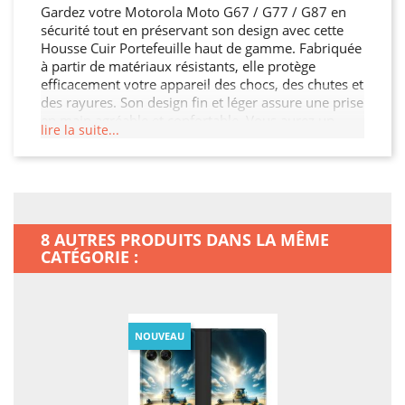
Gardez votre Motorola Moto G67 / G77 / G87 en
sécurité tout en préservant son design avec cette
Housse Cuir Portefeuille haut de gamme. Fabriquée
à partir de matériaux résistants, elle protège
efficacement votre appareil des chocs, des chutes et
des rayures. Son design fin et léger assure une prise
en main agréable et confortable. Vous aurez un
lire la suite...
accès facile à tous les ports et boutons de votre
Motorola Moto G67 / G77 / G87 grâce à sa
découpe précise. Choisissez cette Housse Cuir
Portefeuille pour préserver l'intégrité de votre
Motorola Moto G67 / G77 / G87 tout en ajoutant
une touche de sophistication.
8 AUTRES PRODUITS DANS LA MÊME
CATÉGORIE :
NOUVEAU