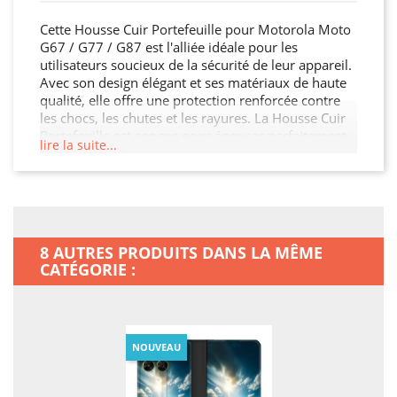
Cette Housse Cuir Portefeuille pour Motorola Moto
G67 / G77 / G87 est l'alliée idéale pour les
utilisateurs soucieux de la sécurité de leur appareil.
Avec son design élégant et ses matériaux de haute
qualité, elle offre une protection renforcée contre
les chocs, les chutes et les rayures. La Housse Cuir
Portefeuille est conçue pour épouser parfaitement
lire la suite...
les contours de votre Motorola Moto G67 / G77 /
G87, garantissant ainsi une protection sans
compromis tout en préservant son esthétique. De
plus, elle permet un accès facile à toutes les
fonctionnalités de votre Motorola Moto G67 / G77 /
G87.
8 AUTRES PRODUITS DANS LA MÊME
CATÉGORIE :
NOUVEAU