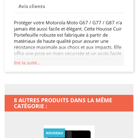
Avis clients
Protéger votre Motorola Moto G67 / G77 / G87 n'a
jamais été aussi facile et élégant. Cette Housse Cuir
Portefeuille robuste est fabriquée à partir de
matériaux de haute qualité pour assurer une
résistance maximale aux chocs et aux impacts. Elle
offre une prise en main sécurisée et un accès facile
à toutes les fonctionnalités de votre appareil. Son
lire la suite...
design fin et léger n'alourdit pas votre Motorola
Moto G67 / G77 / G87, tout en garantissant une
protection optimale contre les chocs, les rayures et
les chutes. Offrez à votre Motorola Moto G67 / G77
/ G87 la protection qu'il mérite.
8 AUTRES PRODUITS DANS LA MÊME
CATÉGORIE :
NOUVEAU